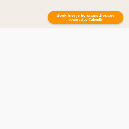
Boek hier je lichaamstherapie
powered by Calendly
Wat is een
buikmassage en
waarom zou je
het boeken?