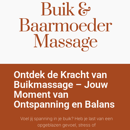
Buik &
Baarmoeder
Massage
Ontdek de Kracht van
Buikmassage – Jouw
Moment van
Ontspanning en Balans
Voel jij spanning in je buik? Heb je last van een
opgeblazen gevoel, stress of