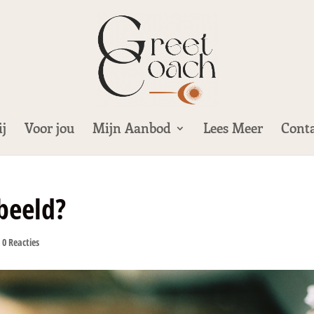
j
Voor jou
Mijn Aanbod
Lees Meer
Cont
beeld?
|
0 Reacties