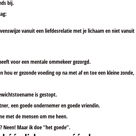
ds bij.
zag:
enswijze vanuit een liefdesrelatie met je lichaam en niet vanuit
en heeft voor een mentale ommekeer gezorgd.
 en hou er gezonde voeding op na met af en toe een kleine zonde,
ewichtstoename is gestopt.
tner, een goede ondernemer en goede vriendin.
d me met de mensen om me heen.
e? Neen! Maar ik doe “het goede”.